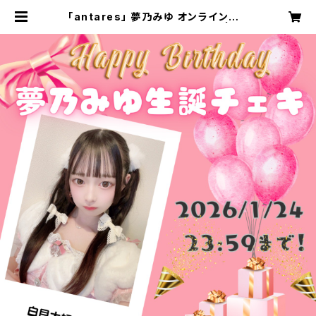
「antares」 夢乃みゆ オンラインチェ
キ〜生誕衣装編〜 20枚限定！！ | st
arburst