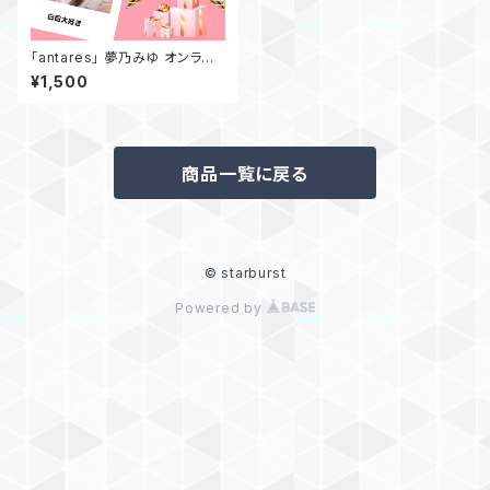
「antares」 夢乃みゆ オンライ
ンチェキ〜生誕衣装編〜 20枚
¥1,500
限定！！
商品一覧に戻る
© starburst
Powered by