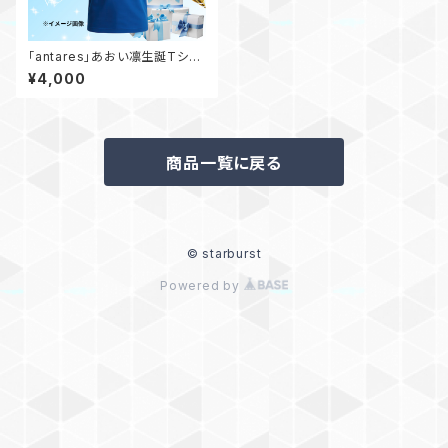
「antares」あおい凛生誕Tシャ
ツ
¥4,000
商品一覧に戻る
© starburst
Powered by