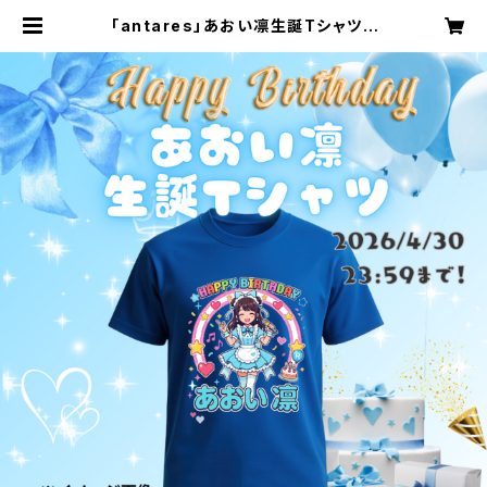
「antares」あおい凛生誕Tシャツ |
starburst