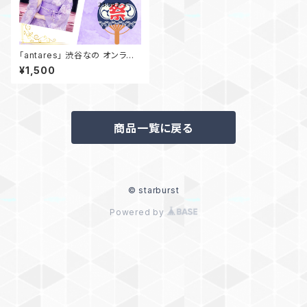
「antares」 渋谷なの オンライ
ンチェキ〜浴衣編〜 20枚限
¥1,500
定！！
商品一覧に戻る
© starburst
Powered by