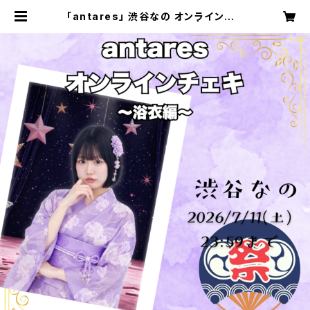
「antares」 渋谷なの オンラインチェ
キ〜浴衣編〜 20枚限定！！ | starbu
rst